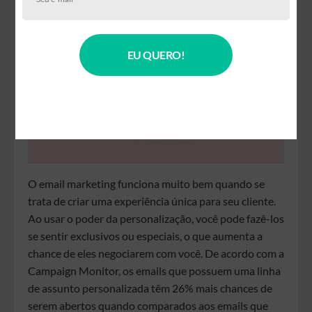
EU QUERO!
O email marketing funciona muito bem quando se
trata de criar uma experiência única para seu cliente.
Ao usar o poder da personalização, você pode fazê-los
se sentir exclusivos ou especiais, o que aumenta a
chance de eles negociarem com você. De acordo com a
Campaign Monitor, os emails que possuem uma linha
de assunto personalizada têm 26% mais chances de
serem abertos quando comparados aos emails que