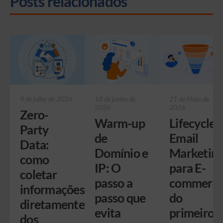
Posts relacionados
9 de julho de 2026
18 de junho de
21 de Maio de
2026
2026
Zero-
Warm-up
Lifecycle
Party
de
Email
Data:
Domínio e
Marketin
como
IP: O
para E-
coletar
passo a
commerce
informações
passo que
do
diretamente
evita
primeiro
dos