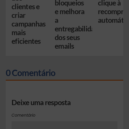
bloqueios
clique à
clientes e
e melhora
recompra
criar
a
automátic
campanhas
entregabilidade
mais
dos seus
eficientes
emails
0 Comentário
Deixe uma resposta
Comentário