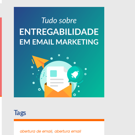
Tags
,
abertura de email
abertura email