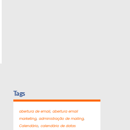
Tags
,
abertura de email
abertura email
,
,
marketing
administração de mailing
,
Calendário
calendário de datas