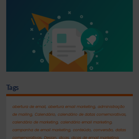
Tags
,
,
abertura de email
abertura email marketing
administração
,
,
,
de mailing
Calendário
calendário de datas comemorativas
,
,
calendário de marketing
calendário email marketing
,
,
,
campanha de email marketing
conteúdo
conversão
datas
,
,
,
,
comemorativas
Design
dicas
dicas de email marketing