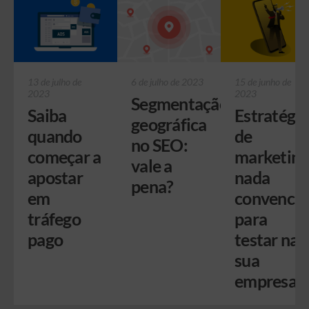
13 de julho de
6 de julho de 2023
15 de junho de
2023
2023
Segmentação
Saiba
Estratégia
geográfica
quando
de
no SEO:
começar a
marketing
vale a
apostar
nada
pena?
em
convencio
tráfego
para
pago
testar na
sua
empresa