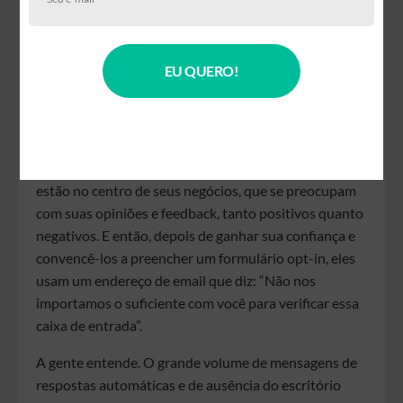
EU QUERO!
Os endereços noreply são irônicos. A maioria dos
profissionais de marketing jura que seus clientes
estão no centro de seus negócios, que se preocupam
com suas opiniões e feedback, tanto positivos quanto
negativos. E então, depois de ganhar sua confiança e
convencê-los a preencher um formulário opt-in, eles
usam um endereço de email que diz: “Não nos
importamos o suficiente com você para verificar essa
caixa de entrada”.
A gente entende. O grande volume de mensagens de
respostas automáticas e de ausência do escritório