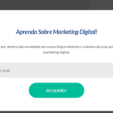
Aprenda Sobre Marketing Digital!
E-mail *
 por dentro das novidades em nosso blog e obtenha o máximo de suas aç
marketing digital.
r para a próxima vez que eu comentar.
EU QUERO!