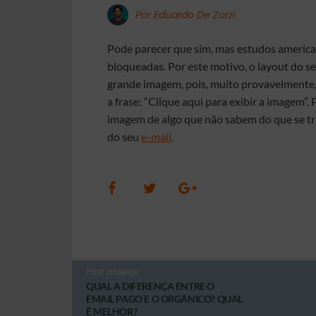
Por Eduardo De Zorzi
Pode parecer que sim, mas estudos ameri
bloqueadas. Por este motivo, o layout do s
grande imagem, pois, muito provavelmente, 
a frase: “Clique aqui para exibir a imagem”.
imagem de algo que não sabem do que se tr
do seu
e-mail
.
Post anterior
QUAL A DIFERENÇA ENTRE O
EMAIL PAGO E O ORGÂNICO? QUAL
É MELHOR?