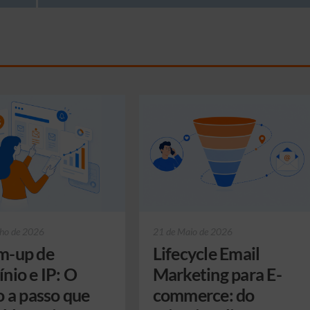
nho de 2026
21 de Maio de 2026
-up de
Lifecycle Email
nio e IP: O
Marketing para E-
o a passo que
commerce: do