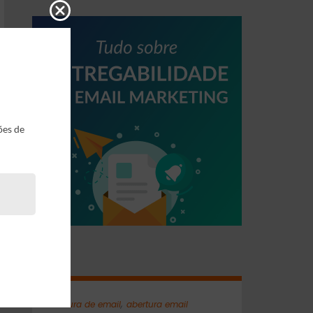
ões de
Tags
,
abertura de email
abertura email