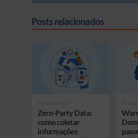
Posts relacionados
9 de julho de 2026
18 de ju
Zero-Party Data:
Warm
como coletar
Domí
informações
pass