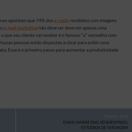
canos apontam que 74% dos
e-mails
recebidos com imagens
eu
e-mail marketing
não deve ser deve ser apenas uma
o que seu cliente vai receber é o famoso “x” vermelho com
 Poucas pessoas estão dispostas a clicar para exibir uma
ata. Esse é o primeiro passo para aumentar a produtividade
Próximo post
EMAIL MARKETING SEGMENTADO:
ESTÚDIOS DE TATUAGEM