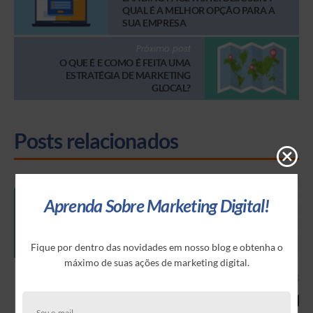
QUAL É A MELHOR OPÇÃO PARA A
SUA EMPRESA
Próximo post
O QUE É E COMO É FEITA UMA
ESTRATÉGIA DE MARKETING
GLOCAL?
Posts relacionados
Aprenda Sobre Marketing Digital!
Fique por dentro das novidades em nosso blog e obtenha o
máximo de suas ações de marketing digital.
19 de dezembro de
13 de julho de
6 de julho de 2023
2024
2023
Segmenta
Link de
Saiba