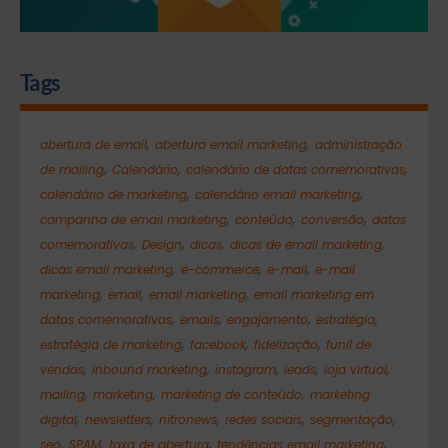
Tags
,
,
abertura de email
abertura email marketing
administração
,
,
,
de mailing
Calendário
calendário de datas comemorativas
,
,
calendário de marketing
calendário email marketing
,
,
,
campanha de email marketing
conteúdo
conversão
datas
,
,
,
,
comemorativas
Design
dicas
dicas de email marketing
,
,
,
dicas email marketing
e-commerce
e-mail
e-mail
,
,
,
marketing
email
email marketing
email marketing em
,
,
,
,
datas comemorativas
emails
engajamento
estratégia
,
,
,
estratégia de marketing
facebook
fidelização
funil de
,
,
,
,
,
vendas
inbound marketing
instagram
leads
loja virtual
,
,
,
mailing
marketing
marketing de conteúdo
marketing
,
,
,
,
,
digital
newsletters
nitronews
redes sociais
segmentação
,
,
,
,
seo
SPAM
taxa de abertura
tendências email marketing