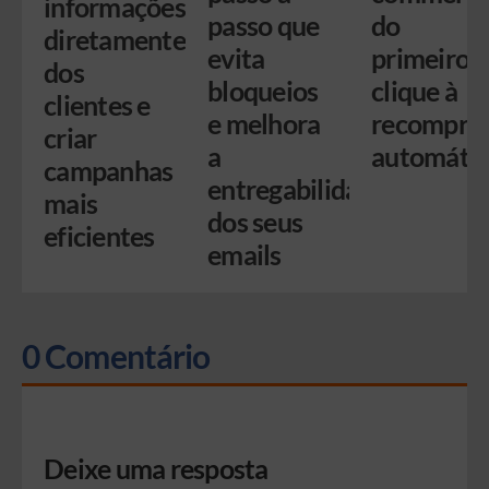
informações
passo que
do
diretamente
evita
primeiro
dos
bloqueios
clique à
clientes e
e melhora
recompra
criar
a
automátic
campanhas
entregabilidade
mais
dos seus
eficientes
emails
0 Comentário
Deixe uma resposta