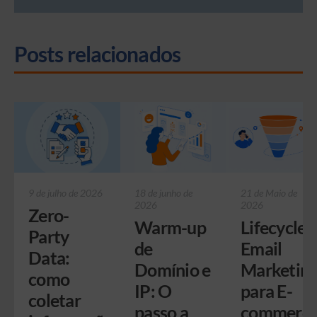
Posts relacionados
9 de julho de 2026
18 de junho de
21 de Maio de
2026
2026
Zero-
Warm-up
Lifecycle
Party
de
Email
Data:
Domínio e
Marketin
como
IP: O
para E-
coletar
passo a
commerce