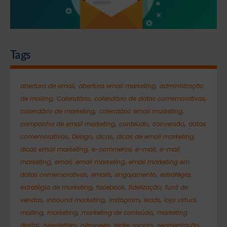
Tags
,
,
abertura de email
abertura email marketing
administração
,
,
,
de mailing
Calendário
calendário de datas comemorativas
,
,
calendário de marketing
calendário email marketing
,
,
,
campanha de email marketing
conteúdo
conversão
datas
,
,
,
,
comemorativas
Design
dicas
dicas de email marketing
,
,
,
dicas email marketing
e-commerce
e-mail
e-mail
,
,
,
marketing
email
email marketing
email marketing em
,
,
,
,
datas comemorativas
emails
engajamento
estratégia
,
,
,
estratégia de marketing
facebook
fidelização
funil de
,
,
,
,
,
vendas
inbound marketing
instagram
leads
loja virtual
,
,
,
mailing
marketing
marketing de conteúdo
marketing
,
,
,
,
,
digital
newsletters
nitronews
redes sociais
segmentação