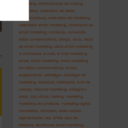
,
,
marketing
administração de mailing
,
Calendário
calendário de datas
,
,
comemorativas
calendário de marketing
,
calendário email marketing
campanha de
,
,
,
email marketing
conteúdo
conversão
,
,
,
datas comemorativas
Design
dicas
dicas
,
,
de email marketing
dicas email marketing
,
,
,
e-commerce
e-mail
e-mail marketing
,
,
email
email marketing
email marketing
,
,
em datas comemorativas
emails
,
,
engajamento
estratégia
estratégia de
,
,
,
marketing
facebook
fidelização
funil de
,
,
,
vendas
inbound marketing
instagram
,
,
,
,
leads
loja virtual
mailing
marketing
,
,
marketing de conteúdo
marketing digital
,
,
,
newsletters
nitronews
redes sociais
,
,
,
segmentação
seo
SPAM
taxa de
,
,
abertura
tendências email marketing