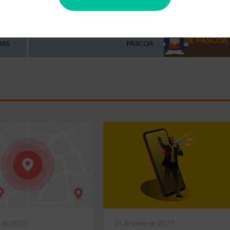
Próximo post
NÃO
PLANEJE A SUA CAMPANHA DE
DAS
PÁSCOA
o de 2023
15 de junho de 2023