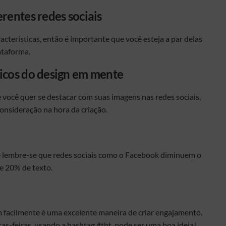
rentes redes sociais
acterísticas, então é importante que você esteja a par delas
ataforma.
sicos do design em mente
 você quer se destacar com suas imagens nas redes sociais,
onsideração na hora da criação.
e lembre-se que redes sociais como o Facebook diminuem o
e 20% de texto.
 facilmente é uma excelente maneira de criar engajamento.
as-feiras, usando a hashtag #tbt pode ser uma boa ideia!