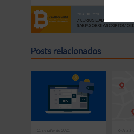
Post anterior
7 CURIOSIDADES QUE VOCÊ 
SABIA SOBRE AS CRIPTOMOE
Posts relacionados
13 de julho de 2023
6 de julh