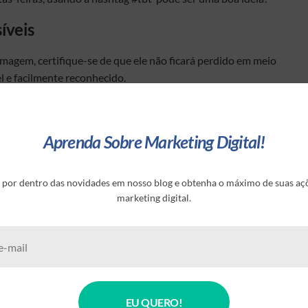
síveis
 imagem, certifique-se de que ele não ficará perdido em meio
el e facilmente reconhecido.
Aprenda Sobre Marketing Digital!
odutos e fotografá-los de cima é conhecida como knolling,
re blogueiros. Use e abuse do knolling para criar imagens
 por dentro das novidades em nosso blog e obtenha o máximo de suas aç
marketing digital.
comentário abaixo!
EU QUERO!