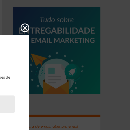
ões de
Tags
,
abertura de email
abertura email