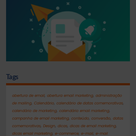
Tags
,
,
abertura de email
abertura email marketing
administração
,
,
,
de mailing
Calendário
calendário de datas comemorativas
,
,
calendário de marketing
calendário email marketing
,
,
,
campanha de email marketing
conteúdo
conversão
datas
,
,
,
,
comemorativas
Design
dicas
dicas de email marketing
,
,
,
dicas email marketing
e-commerce
e-mail
e-mail