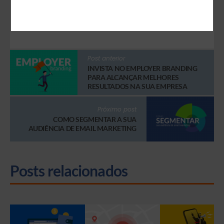
Post anterior
INVISTA NO EMPLOYER BRANDING
PARA ALCANÇAR MELHORES
RESULTADOS NA SUA EMPRESA
Próximo post
COMO SEGMENTAR A SUA
AUDIÊNCIA DE EMAIL MARKETING
Posts relacionados