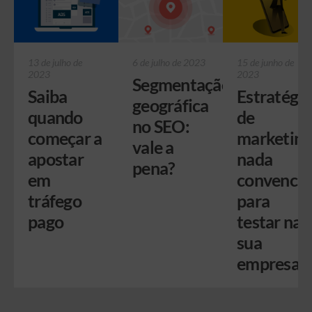
13 de julho de
6 de julho de 2023
15 de junho de
2023
2023
Segmentação
Saiba
Estratégia
geográfica
quando
de
no SEO:
começar a
marketing
vale a
apostar
nada
pena?
em
convencio
tráfego
para
pago
testar na
sua
empresa