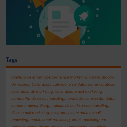
Tags
,
,
abertura de email
abertura email marketing
administração
,
,
,
de mailing
Calendário
calendário de datas comemorativas
,
,
calendário de marketing
calendário email marketing
,
,
,
campanha de email marketing
conteúdo
conversão
datas
,
,
,
,
comemorativas
Design
dicas
dicas de email marketing
,
,
,
dicas email marketing
e-commerce
e-mail
e-mail
,
,
,
marketing
email
email marketing
email marketing em
,
,
,
,
datas comemorativas
emails
engajamento
estratégia