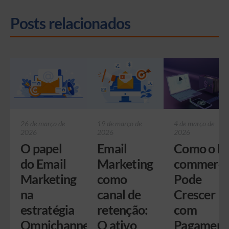
Posts relacionados
26 de março de
19 de março de
4 de março de
2026
2026
2026
O papel
Email
Como o E-
do Email
Marketing
commerc
Marketing
como
Pode
na
canal de
Crescer
estratégia
retenção:
com
Omnichannel
O ativo
Pagament