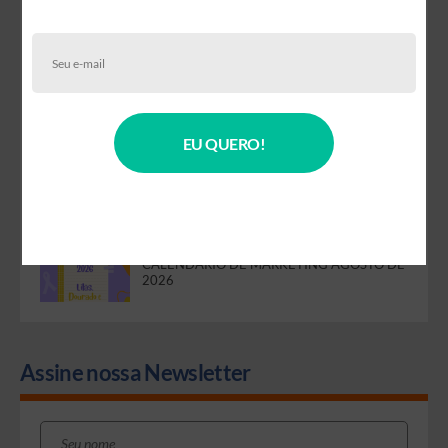
WARM-UP DE DOMÍNIO E IP: O PASSO A
PASSO QUE EVITA BLOQUEIOS E MELHORA
A ENTREGABILIDADE DOS SEUS EMAILS
CALENDÁRIO DE MARKETING JULHO DE
2026
EU QUERO!
ZERO-PARTY DATA: COMO COLETAR
INFORMAÇÕES DIRETAMENTE DOS
CLIENTES E CRIAR CAMPANHAS MAIS
EFICIENTES
CALENDÁRIO DE MARKETING AGOSTO DE
2026
Assine nossa Newsletter