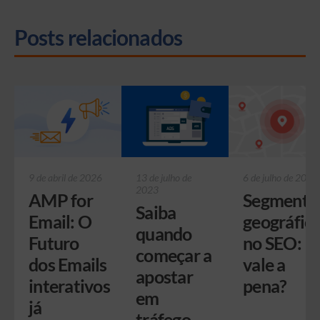
Posts relacionados
9 de abril de 2026
13 de julho de
6 de julho de 2023
2023
AMP for
Segmenta
Saiba
Email: O
geográfic
quando
Futuro
no SEO:
começar a
dos Emails
vale a
apostar
interativos
pena?
em
já
tráfego