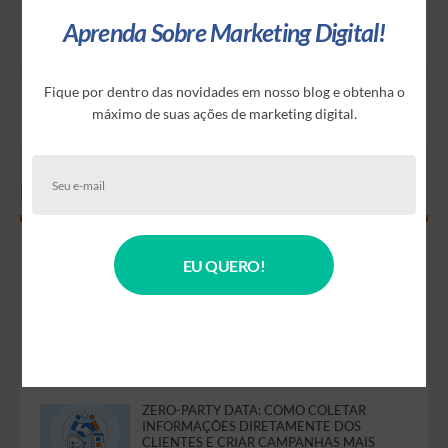
Aprenda Sobre Marketing Digital!
Fique por dentro das novidades em nosso blog e obtenha o
máximo de suas ações de marketing digital.
Mais populares
WARM-UP DE DOMÍNIO E IP: O PASSO A
EU QUERO!
PASSO QUE EVITA BLOQUEIOS E MELHORA
A ENTREGABILIDADE DOS SEUS EMAILS
CALENDÁRIO DE MARKETING JULHO DE
2026
ZERO-PARTY DATA: COMO COLETAR
INFORMAÇÕES DIRETAMENTE DOS
CLIENTES E CRIAR CAMPANHAS MAIS