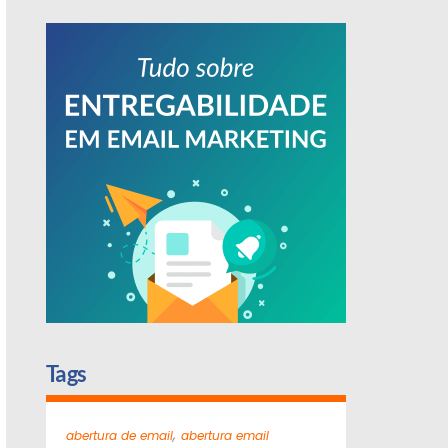
Tags
,
abertura de email
abertura email