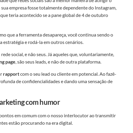
ade que redes sociais são a melhor maneira de atingir o
a sua empresa fosse totalmente dependente do Instagram,
ue teria acontecido se a pane global de 4 de outubro
mo que a ferramenta desapareça, você continua sendo o
 estratégia e rodá-la em outros cenários.
 rede social, e não seus. Já aqueles que, voluntariamente,
ing page
, são seus leads, e não de outra plataforma.
ar
rapport
com o seu lead ou cliente em potencial. Ao fazê-
 profunda de confidencialidades e dando uma sensação de
marketing com humor
pontos em comum com o nosso interlocutor ao transmitir
tes estão procurando na era digital.