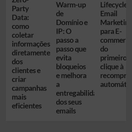
Warm-up
Lifecycle
Party
de
Email
Data:
Domínio e
Marketin
como
IP: O
para E-
coletar
passo a
commerce
informações
passo que
do
diretamente
evita
primeiro
dos
bloqueios
clique à
clientes e
e melhora
recompra
criar
a
automátic
campanhas
entregabilidade
mais
dos seus
eficientes
emails