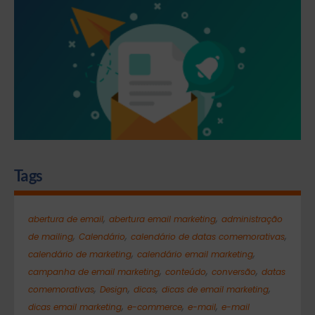
Tags
,
,
abertura de email
abertura email marketing
administração
,
,
,
de mailing
Calendário
calendário de datas comemorativas
,
,
calendário de marketing
calendário email marketing
,
,
,
campanha de email marketing
conteúdo
conversão
datas
,
,
,
,
comemorativas
Design
dicas
dicas de email marketing
,
,
,
dicas email marketing
e-commerce
e-mail
e-mail