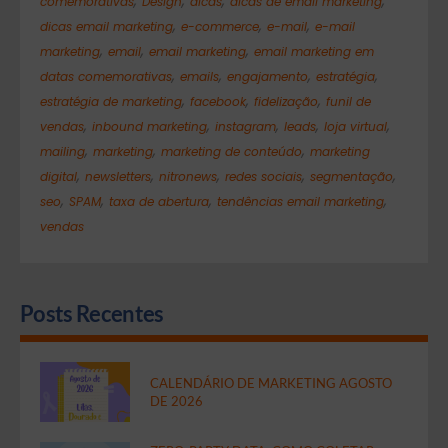
,
,
,
,
comemorativas
Design
dicas
dicas de email marketing
,
,
,
dicas email marketing
e-commerce
e-mail
e-mail
,
,
,
marketing
email
email marketing
email marketing em
,
,
,
,
datas comemorativas
emails
engajamento
estratégia
,
,
,
estratégia de marketing
facebook
fidelização
funil de
,
,
,
,
,
vendas
inbound marketing
instagram
leads
loja virtual
,
,
,
mailing
marketing
marketing de conteúdo
marketing
,
,
,
,
,
digital
newsletters
nitronews
redes sociais
segmentação
,
,
,
,
seo
SPAM
taxa de abertura
tendências email marketing
vendas
Posts Recentes
CALENDÁRIO DE MARKETING AGOSTO
DE 2026