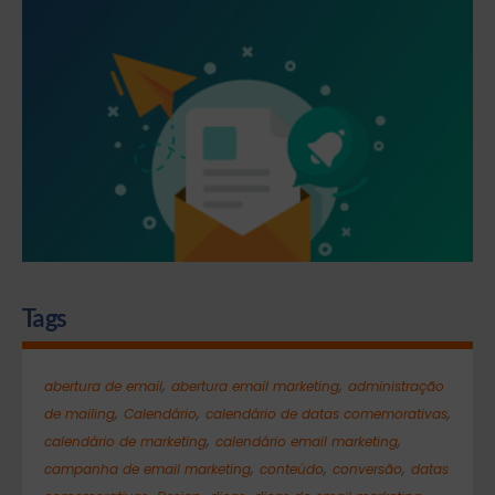
Tags
,
,
abertura de email
abertura email marketing
administração
,
,
,
de mailing
Calendário
calendário de datas comemorativas
,
,
calendário de marketing
calendário email marketing
,
,
,
campanha de email marketing
conteúdo
conversão
datas