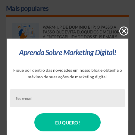
Mais populares
WARM-UP DE DOMÍNIO E IP: O PASSO A
PASSO QUE EVITA BLOQUEIOS E MELHORA
A ENTREGABILIDADE DOS SEUS EMAILS
Aprenda Sobre Marketing Digital!
CALENDÁRIO DE MARKETING JULHO DE
2026
Fique por dentro das novidades em nosso blog e obtenha o
ZERO-PARTY DATA: COMO COLETAR
máximo de suas ações de marketing digital.
INFORMAÇÕES DIRETAMENTE DOS
CLIENTES E CRIAR CAMPANHAS MAIS
EFICIENTES
CALENDÁRIO DE MARKETING AGOSTO DE
2026
EU QUERO!