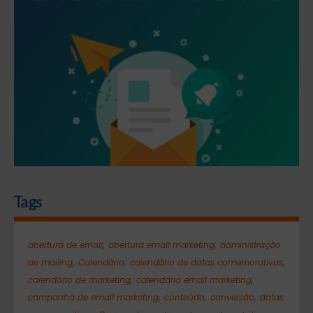
Tags
,
,
abertura de email
abertura email marketing
administração
,
,
,
de mailing
Calendário
calendário de datas comemorativas
,
,
calendário de marketing
calendário email marketing
,
,
,
campanha de email marketing
conteúdo
conversão
datas