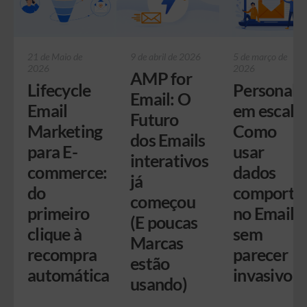
21 de Maio de
9 de abril de 2026
5 de março de
2026
2026
AMP for
Lifecycle
Personali
Email: O
Email
em escala:
Futuro
Marketing
Como
dos Emails
para E-
usar
interativos
commerce:
dados
já
do
comporta
começou
primeiro
no Email
(E poucas
clique à
sem
Marcas
recompra
parecer
estão
automática
invasivo
usando)