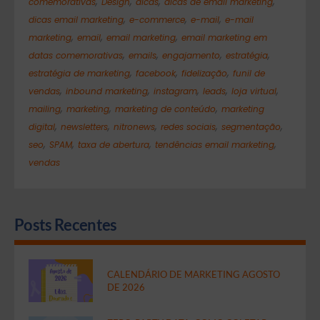
,
,
,
,
comemorativas
Design
dicas
dicas de email marketing
,
,
,
dicas email marketing
e-commerce
e-mail
e-mail
,
,
,
marketing
email
email marketing
email marketing em
,
,
,
,
datas comemorativas
emails
engajamento
estratégia
,
,
,
estratégia de marketing
facebook
fidelização
funil de
,
,
,
,
,
vendas
inbound marketing
instagram
leads
loja virtual
,
,
,
mailing
marketing
marketing de conteúdo
marketing
,
,
,
,
,
digital
newsletters
nitronews
redes sociais
segmentação
,
,
,
,
seo
SPAM
taxa de abertura
tendências email marketing
vendas
Posts Recentes
CALENDÁRIO DE MARKETING AGOSTO
DE 2026