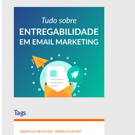
Tags
,
abertura de email
abertura email