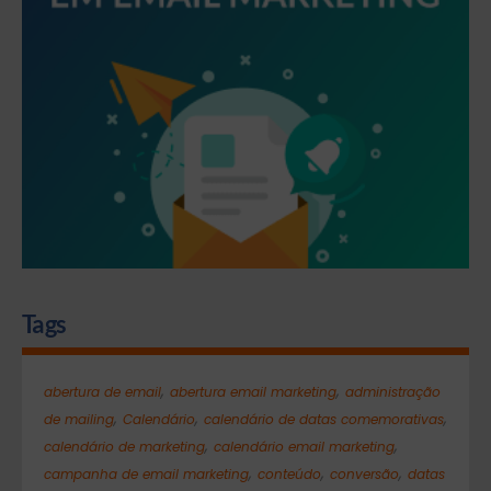
Tags
,
,
abertura de email
abertura email marketing
administração
,
,
,
de mailing
Calendário
calendário de datas comemorativas
,
,
calendário de marketing
calendário email marketing
,
,
,
campanha de email marketing
conteúdo
conversão
datas