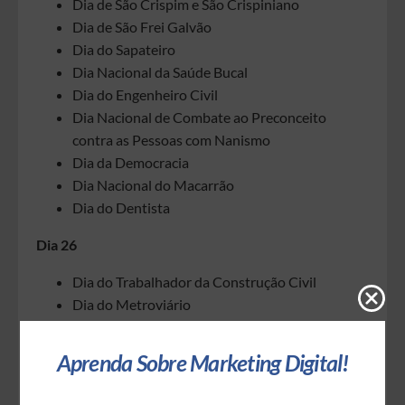
Dia de São Crispim e São Crispiniano
Dia de São Frei Galvão
Dia do Sapateiro
Dia Nacional da Saúde Bucal
Dia do Engenheiro Civil
Dia Nacional de Combate ao Preconceito
contra as Pessoas com Nanismo
Dia da Democracia
Dia Nacional do Macarrão
Dia do Dentista
Dia 26
Dia do Trabalhador da Construção Civil
Dia do Metroviário
Dia 27
Aprenda Sobre Marketing Digital!
Dia Mundial do Patrimônio Audiovisual
Dia Nacional de Mobilização Pró-Saúde da