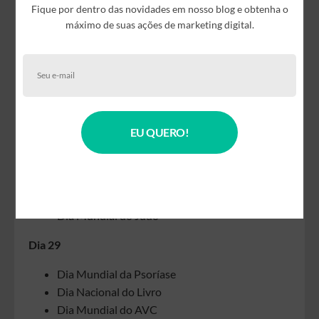
Fique por dentro das novidades em nosso blog e obtenha o
População Negra
máximo de suas ações de marketing digital.
Dia Nacional de Luta pelos Direitos das Pessoas
com Doenças Falciformes
Dia do Engenheiro Agrícola
Dia 28
Dia do Servidor Público
EU QUERO!
Dia da Engenharia da Aeronáutica
Dia Internacional da Animação
Dia do Flamenguista
Dia de São Judas Tadeu
Dia Mundial do Judô
Dia 29
Dia Mundial da Psoríase
Dia Nacional do Livro
Dia Mundial do AVC