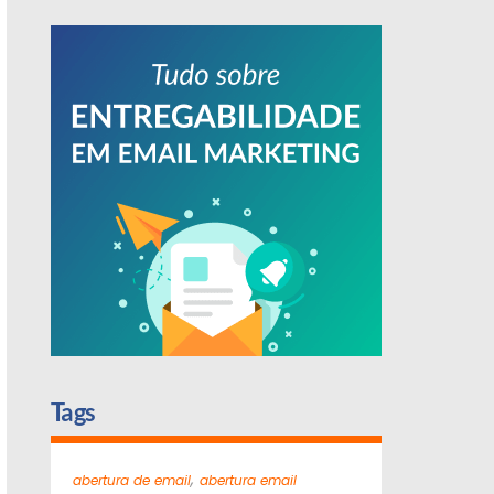
Tags
,
abertura de email
abertura email