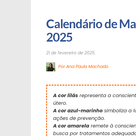
Calendário de Ma
2025
21 de fevereiro de 2025.
Por Ana Paula Machado
A cor lilás
representa a conscien
útero.
A cor azul-marinho
simboliza a l
ações de prevenção.
A cor amarela
remete à conscien
busca por tratamentos adequado