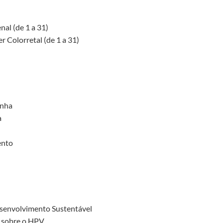
nal (de 1 a 31)
 Colorretal (de 1 a 31)
inha
a
ento
esenvolvimento Sustentável
o sobre o HPV