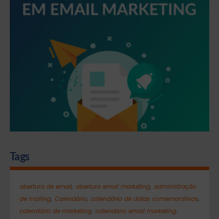
Tags
,
,
abertura de email
abertura email marketing
administração
,
,
,
de mailing
Calendário
calendário de datas comemorativas
,
,
calendário de marketing
calendário email marketing