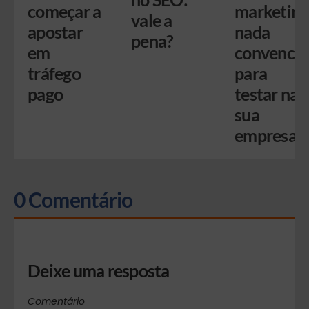
começar a
marketing
vale a
apostar
nada
pena?
em
convencio
tráfego
para
pago
testar na
sua
empresa
0 Comentário
Deixe uma resposta
Comentário