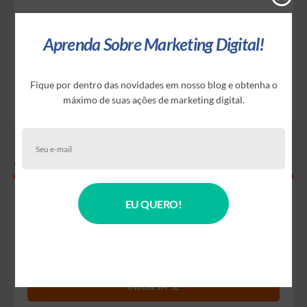
ZERO-PARTY DATA: COMO COLETAR
INFORMAÇÕES DIRETAMENTE DOS
Aprenda Sobre Marketing Digital!
CLIENTES E CRIAR CAMPANHAS MAIS
EFICIENTES
Fique por dentro das novidades em nosso blog e obtenha o
CALENDÁRIO DE MARKETING AGOSTO DE
2026
máximo de suas ações de marketing digital.
Assine nossa Newsletter
EU QUERO!