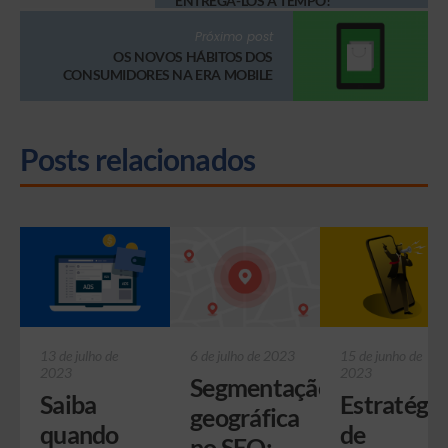
ENTREGÁ-LOS A TEMPO!
Próximo post
OS NOVOS HÁBITOS DOS
CONSUMIDORES NA ERA MOBILE
Posts relacionados
13 de julho de
6 de julho de 2023
15 de junho de
2023
2023
Segmentação
Saiba
Estratégia
geográfica
quando
de
no SEO: